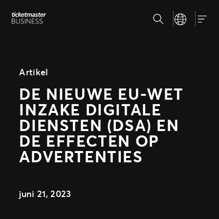
Spring
Zoeken
Select your la
naar
Onze Oplossingen
Togg
de
Eventopmaak & Eventbeheer
inhoud
Ticketverkoop
Blogposts
Dag van het Evenement
Artikel
Marketing & Analyse
DE NIEUWE EU-WET
Waarom Ticketmaster
Strategische Samenwerking
INZAKE DIGITALE
Fan Experience
Ons Verhaal
DIENSTEN (DSA) EN
Maak Kennis met Ons Team
Support
DE EFFECTEN OP
Onze Klanten
ADVERTENTIES
Mediahub
juni 21, 2023