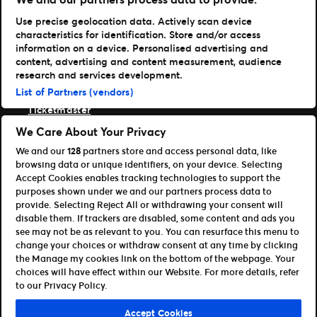
TM1 Log in
Use precise geolocation data. Actively scan device
Get Our Apps
characteristics for identification. Store and/or access
information on a device. Personalised advertising and
Ticketmaster
content, advertising and content measurement, audience
TM1 Reports
research and services development.
Onze merken
List of Partners (vendors)
Ticketmaster
Front Gate Tickets
We Care About Your Privacy
TicketWeb
We and our
128
partners store and access personal data, like
Universe
browsing data or unique identifiers, on your device. Selecting
Elevate
Accept Cookies enables tracking technologies to support the
Samenwerken
purposes shown under we and our partners process data to
provide. Selecting Reject All or withdrawing your consent will
Overzicht van alle Mogelijkheden
disable them. If trackers are disabled, some content and ads you
Affiliates & Verkooppartners
see may not be as relevant to you. You can resurface this menu to
Ontwikkelaars (API’s en SDK’s)
change your choices or withdraw consent at any time by clicking
the Manage my cookies link on the bottom of the webpage. Your
Gebruiksvoorwaarden
Privacybeleid
Cookiebeleid
choices will have effect within our Website. For more details, refer
Cookies en advertentie-instellingen beheren
to our Privacy Policy.
©Ticketmaster 2026
Accept Cookies