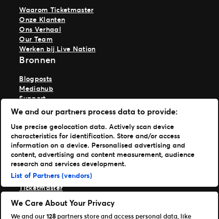
Waarom Ticketmaster
Onze Klanten
Ons Verhaal
Our Team
Werken bij Live Nation
Bronnen
Blogposts
Mediahub
Support
We and our partners process data to provide:
TM1 Log in
Use precise geolocation data. Actively scan device
Get Our Apps
characteristics for identification. Store and/or access
information on a device. Personalised advertising and
Ticketmaster
content, advertising and content measurement, audience
TM1 Reports
research and services development.
Onze merken
List of Partners (vendors)
Ticketmaster
Front Gate Tickets
We Care About Your Privacy
TicketWeb
We and our
128
partners store and access personal data, like
Universe