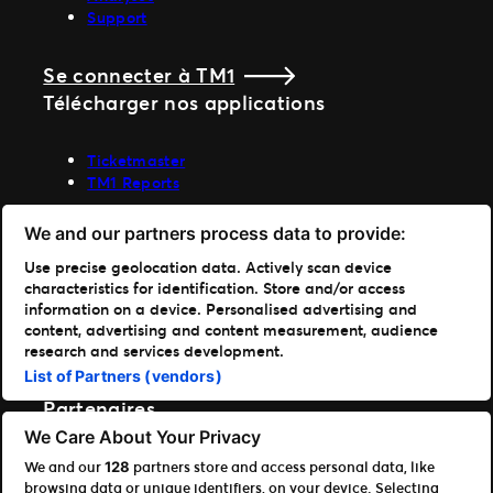
N’hésitez pas à nous
contacter via email
,
Support
AdForm
nous serons heureux de pouvoir vous
Amazon Ad Server
accompagner !
Se connecter à TM1
Google Ads
Télécharger nos applications
Google Analytics
Google Doubleclick Floodlight
Ticketmaster
Meta (Facebook/Instagram)
TM1 Reports
Pinterest
Snapchat
Portfolio
We and our partners process data to provide:
Stackadapt
Use precise geolocation data. Actively scan device
Twitter
Ticketmaster
characteristics for identification. Store and/or access
TikTok
Front Gate Tickets
information on a device. Personalised advertising and
TicketWeb
content, advertising and content measurement, audience
Conformément à la politique en vigueur chez Ticketmaster,
Universe
research and services development.
pour les événements non exclusifs, le pixel sera
Elevate
List of Partners (vendors)
uniquement installé sur la page de confirmation. Cette règle
répond à des impératifs de protection des données, de
Partenaires
conformité RGPD et de sécurité commerciale.
We Care About Your Privacy
Souhaitez-vous mettre un pixel en place ?
Aperçu de la plateforme ouverte
We and our
partners store and access personal data, like
128
Remplissez le formulaire suivant
et notre
browsing data or unique identifiers, on your device. Selecting
Partenaires d’affiliés et de distribution