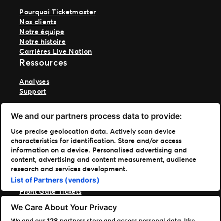
Pourquoi Ticketmaster
Nos clients
Notre équipe
Notre histoire
Carrières Live Nation
Ressources
Analyses
Support
Se connecter à TM1
We and our partners process data to provide:
Télécharger nos applications
Use precise geolocation data. Actively scan device
characteristics for identification. Store and/or access
Ticketmaster
information on a device. Personalised advertising and
TM1 Reports
content, advertising and content measurement, audience
Portfolio
research and services development.
List of Partners (vendors)
Ticketmaster
Front Gate Tickets
TicketWeb
We Care About Your Privacy
Universe
We and our
partners store and access personal data, like
Elevate
128