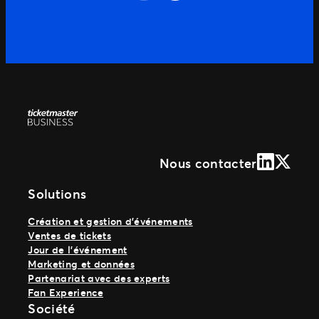
Previous
LinkedIn
X (Form
Nous contacter
Solutions
Création et gestion d’événements
Ventes de tickets
Jour de l’événement
Marketing et données
Partenariat avec des experts
Fan Experience
Société