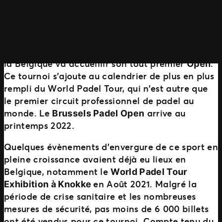
C’est la grande annonce dans le milieu du padel,
la Belgique va accueillir son tout premier
.
Open
Ce tournoi s’ajoute au calendrier de plus en plus
rempli du World Padel Tour, qui n’est autre que
le premier circuit professionnel de padel au
monde. Le
arrive au
Brussels Padel Open
printemps 2022.
Quelques évènements d’envergure de ce sport en
pleine croissance avaient déjà eu lieux en
Belgique, notamment le
World Padel Tour
en Août 2021. Malgré la
Exhibition à Knokke
période de crise sanitaire et les nombreuses
mesures de sécurité, pas moins de 6 000 billets
ont été vendus pour ce tournoi. Compte tenu du